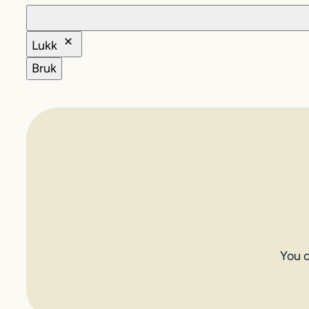
Lukk
Bruk
You 