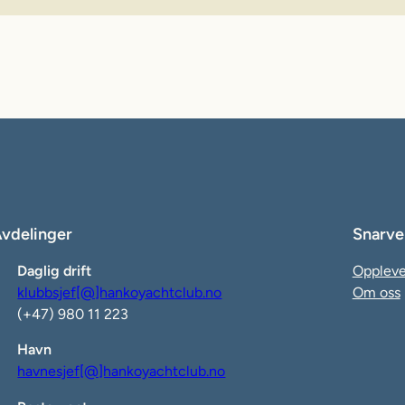
vdelinger
Snarve
Daglig drift
Oppleve
klubbsjef[@]hankoyachtclub.no
Om oss
(+47) 980 11 223
Havn
havnesjef[@]hankoyachtclub.no