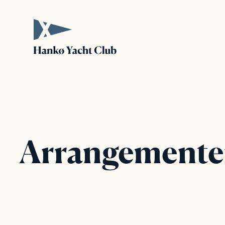
Hopp
til
innhold
Arrangemente