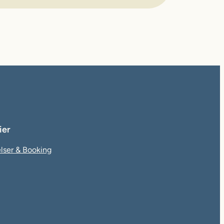
ier
lser & Booking